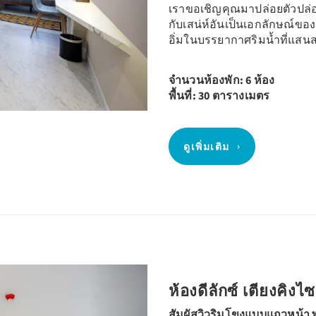
เราขอเชิญคุณมาปล่อยตัวปล่อยใ
กับเสน่ห์อันเป็นเอกลักษณ์ขอ
อิ่มในบรรยากาศริมน้ำที่แสน
จำนวนห้องพัก: 6 ห้อง
พื้นที่: 30 ตารางเมตร
ดูเพิ่มเติม
Next
ห้องดีลักซ์ เตียงคิงไซ
สัมผัสวิวริมโขงแบบแถวหน้า 