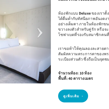
ห้องพักแบบ
Deluxe
ของเราตั้งอ
ได้ดื่มด่ำกับทัศนียภาพอันงด
อย่างเต็มตา ภายในห้องพักขน
ขวางลงตัวสำหรับคู่รัก หรือจ
โซฟาเบดที่รองรับสมาชิกคนที่
เราขอท้าให้คุณลองละสายตาจา
สัมผัสความตระการตาของพระอ
ระเบียงส่วนตัว ซึ่งถือเป็นจุด
จำนวนห้อง: 10 ห้อง
พื้นที่: 40 ตารางเมตร
ดูเพิ่มเติม