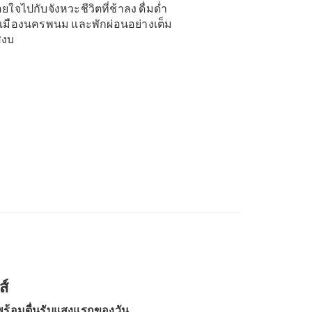
จไปกับจังหวะชีวิตที่ช้าลง ดื่มด่ำ
งเมืองนครพนม และพักผ่อนอย่างเต็ม
สงบ
ส์
พร้อมตื่นรับแสงแรกของวัน