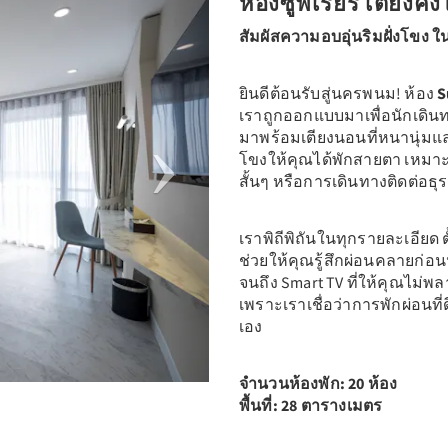
ห้องซูพีเรียร์ เตียงคิง
สัมผัสความอบอุ่นริมฝั่งโขง ใน
ยินดีต้อนรับสู่นครพนม! ห้อง
S
เราถูกออกแบบมาเพื่อนักเดิ
มาพร้อมเตียงนอนที่หนานุ่มแล
โขงให้คุณได้พักสายตา เหมาะ
สั้นๆ หรือการเดินทางติดต่อธุร
เราพิถีพิถันในทุกรายละเอียด ต
ช่วยให้คุณรู้สึกผ่อนคลายก่อ
จนถึง Smart TV ที่ให้คุณไม่
เพราะเราเชื่อว่าการพักผ่อนที่ด
เอง
จำนวนห้องพัก: 20 ห้อง
พื้นที่: 28 ตารางเมตร