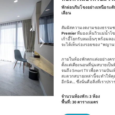
พักผ่อนริมโขงอย่างเหนือระด
เลือน
สัมผัสความงดงามของธรรมชาต
Premier
ที่มองเห็นวิวแม่น้ำโ
เก้าอี้โยกรับลมเย็นๆ พร้อมลอ
จะได้เห็นร่องรอยของ "พญานาค"
ภายในห้องพักตกแต่งอย่างครบ
ตั้งแต่เตียงนอนที่นุ่มสบายเป็
จนถึง Smart TV เพื่อความบันเ
สะดวกสบายเหล่านี้จะทำให้คุ
อีกนิด... ซึ่งนั่นคือสิ่งที่เราปร
จำนวนห้องพัก: 3 ห้อง
พื้นที่: 30 ตารางเมตร