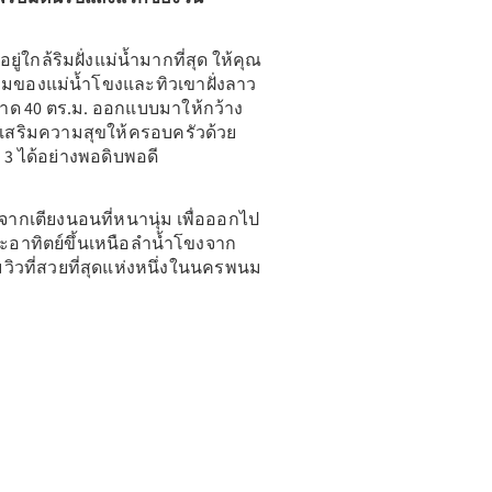
ยู่ใกล้ริมฝั่งแม่น้ำมากที่สุด ให้คุณ
งามของแม่น้ำโขงและทิวเขาฝั่งลาว
าด 40 ตร.ม. ออกแบบมาให้กว้าง
ะเสริมความสุขให้ครอบครัวด้วย
 3 ได้อย่างพอดิบพอดี
กเตียงนอนที่หนานุ่ม เพื่อออกไป
าทิตย์ขึ้นเหนือลำน้ำโขงจาก
ชมวิวที่สวยที่สุดแห่งหนึ่งในนครพนม