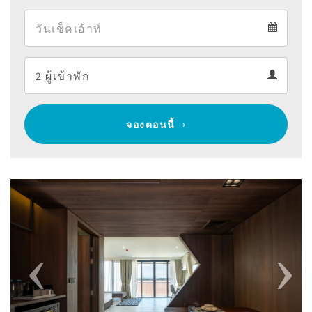
Arrival
Departure
calendar
Departure
Guests
calendar
Guests
calendar
จองตอนนี้
Previous
Next